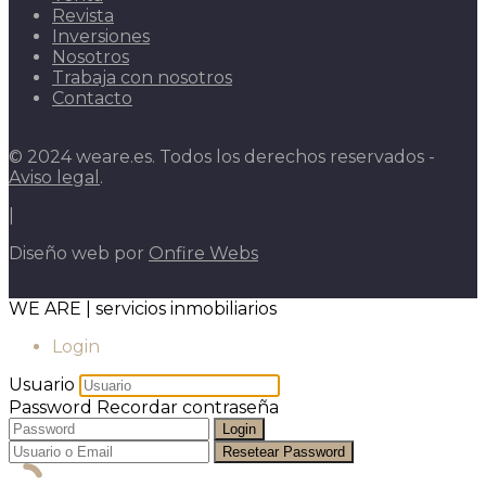
Revista
Inversiones
Nosotros
Trabaja con nosotros
Contacto
© 2024 weare.es. Todos los derechos reservados -
Aviso legal
.
|
Diseño web por
Onfire Webs
WE ARE | servicios inmobiliarios
Login
Usuario
Password
Recordar contraseña
Login
Resetear Password