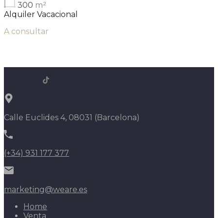
300
m²
Alquiler Vacacional
A consultar
Calle Euclides 4, 08031 (Barcelona)
(+34) 931 177 377
marketing@weare.es
Home
Venta