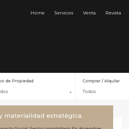
Home
Servicios
Venta
Revista
po de Propiedad
Comprar / Alquilar
odos
Todos
y materialidad estratégica.
pacto Social
,
Sector inmobiliario
En
diciembre