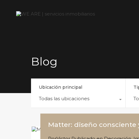
Blog
Ubicación principal
Ti
Todas las ubicaciones
T
Matter: diseño consciente 
Por
Victor
Publicado en
Decoración
,
Im