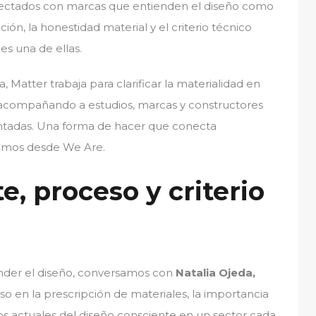
ectados con marcas que entienden el diseño como
ión, la honestidad material y el criterio técnico
es una de ellas.
Matter trabaja para clarificar la materialidad en
, acompañando a estudios, marcas y constructores
ntadas. Una forma de hacer que conecta
samos desde We Are.
e, proceso y criterio
nder el diseño, conversamos con
Natalia Ojeda,
so en la prescripción de materiales, la importancia
tos actuales del diseño consciente en un sector cada