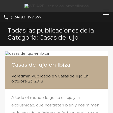
(+34) 931 177 377
Todas las publicaciones de la
Categoría: Casas de lujo
Casas de lujo en Ibiza
Por
admin
Publicado en
Casas de lujo
En
octubre 23, 2018
A todo el mundo le gusta el lujo y la
exclusividad, que nos traten bien y nos mimen
rodeados del máximo confort, pues el lujo en