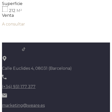
Superficie
212
M²
Venta
A consultar
Calle Euclides 4, 08031 (Barcelona)
(+34) 931 177 377
marketing@weare.es