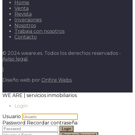
Home
Venta
Revista
Inversiones
Nosotros
Trabaja con nosotros
Contacto
© 2024 weare.es. Todos los derechos reservados -
Aviso legal
.
|
Diseño web por
Onfire Webs
WE ARE | servicios inmobiliarios
Login
Usuario
Password
Recordar contraseña
Login