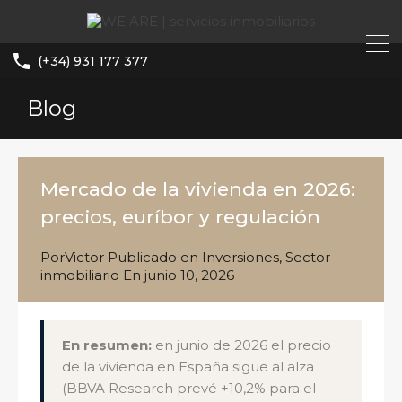
(+34) 931 177 377
Blog
Mercado de la vivienda en 2026:
precios, euríbor y regulación
Por
Victor
Publicado en
Inversiones
,
Sector
inmobiliario
En
junio 10, 2026
En resumen:
en junio de 2026 el precio
de la vivienda en España sigue al alza
(BBVA Research prevé +10,2% para el