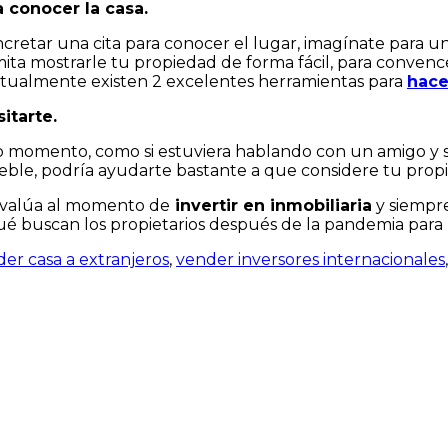
a conocer la casa.
ncretar una cita para conocer el lugar, imagínate para u
ita mostrarle tu propiedad de forma fácil, para convenc
Actualmente existen 2 excelentes herramientas para
hacer
itarte.
momento, como si estuviera hablando con un amigo y si h
ble, podría ayudarte bastante a que considere tu propi
valúa al momento de
invertir en inmobiliaria
y siempre
é buscan los propietarios después de la pandemia para h
er casa a extranjeros
,
vender inversores internacionales