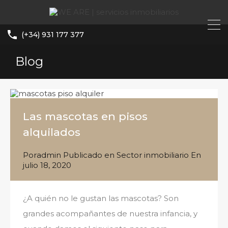
(+34) 931 177 377
Blog
Las mascotas en pisos
alquilados
Por
admin
Publicado en
Sector inmobiliario
En
julio 18, 2020
¿A quién no le gustan las mascotas? Son
grandes acompañantes de nuestra infancia, y