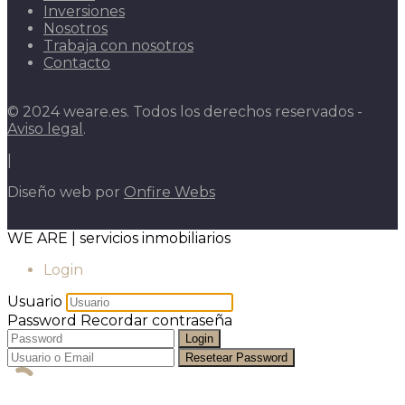
Inversiones
Nosotros
Trabaja con nosotros
Contacto
© 2024 weare.es. Todos los derechos reservados -
Aviso legal
.
|
Diseño web por
Onfire Webs
WE ARE | servicios inmobiliarios
Login
Usuario
Password
Recordar contraseña
Login
Resetear Password