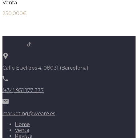
Venta
250,000€
Calle Euclides 4, 08031 (Barcelona)
(+34) 931 177 377
marketing@weare.es
Home
Venta
Revista