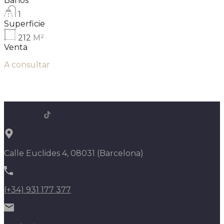
Baños
1
Superficie
212
M²
Venta
A consultar
Calle Euclides 4, 08031 (Barcelona)
(+34) 931 177 377