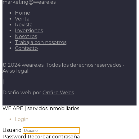
marketing@weare.es
Home
Venta
Revista
Inversiones
Nosotros
Trabaja con nosotros
Contacto
© 2024 weare.es. Todos los derechos reservados -
Aviso legal
.
|
Diseño web por
Onfire Webs
WE ARE | servicios inmobiliarios
Login
Usuario
Password
Recordar contraseña