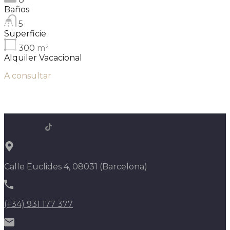
Baños
5
Superficie
300
m²
Alquiler Vacacional
A consultar
Calle Euclides 4, 08031 (Barcelona)
(+34) 931 177 377