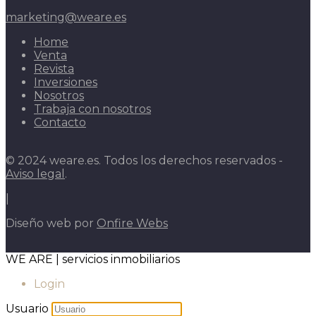
marketing@weare.es
Home
Venta
Revista
Inversiones
Nosotros
Trabaja con nosotros
Contacto
© 2024 weare.es. Todos los derechos reservados -
Aviso legal
.
|
Diseño web por
Onfire Webs
WE ARE | servicios inmobiliarios
Login
Usuario