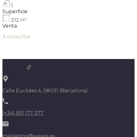
1
Superficie
212
M²
Venta
A consultar
Calle Euclides 4, 08031 (Barcelona)
(+34) 931 177 377
marketing@weare.es