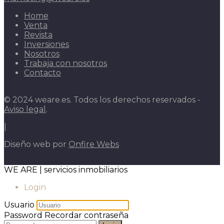
Home
Venta
Revista
Inversiones
Nosotros
Trabaja con nosotros
Contacto
© 2024 weare.es. Todos los derechos reservados -
Aviso legal
.
|
Diseño web por
Onfire Webs
WE ARE | servicios inmobiliarios
Login
Usuario
Password
Recordar contraseña