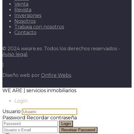
Venta
Revista
Inversiones
Nosotros
Trabaja con nosotros
Contacto
© 2024 weare.es. Todos los derechos reservados -
Aviso legal
.
|
Diseño web por
Onfire Webs
WE ARE | servicios inmobiliarios
Login
Usuario
Password
Recordar contraseña
Login
Resetear Password