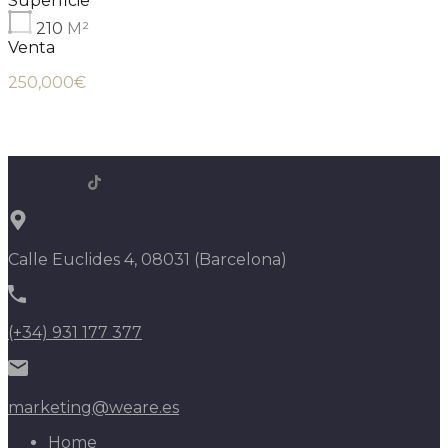
Superficie
210
M²
Venta
250,000€
Calle Euclides 4, 08031 (Barcelona)
(+34) 931 177 377
marketing@weare.es
Home