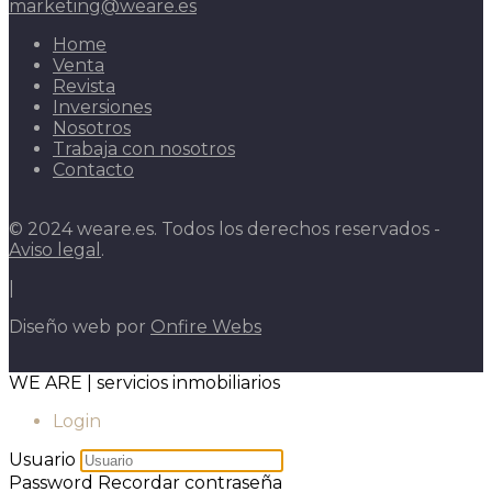
marketing@weare.es
Home
Venta
Revista
Inversiones
Nosotros
Trabaja con nosotros
Contacto
© 2024 weare.es. Todos los derechos reservados -
Aviso legal
.
|
Diseño web por
Onfire Webs
WE ARE | servicios inmobiliarios
Login
Usuario
Password
Recordar contraseña