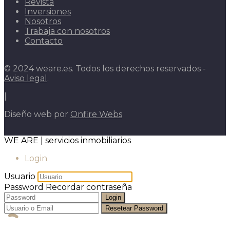
Revista
Inversiones
Nosotros
Trabaja con nosotros
Contacto
© 2024 weare.es. Todos los derechos reservados -
Aviso legal
.
|
Diseño web por
Onfire Webs
WE ARE | servicios inmobiliarios
Login
Usuario
Password
Recordar contraseña
Login
Resetear Password