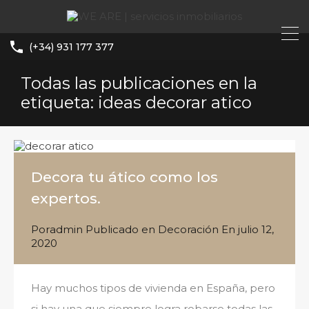
(+34) 931 177 377
Todas las publicaciones en la
etiqueta: ideas decorar atico
Decora tu ático como los
expertos.
Por
admin
Publicado en
Decoración
En
julio 12,
2020
Hay muchos tipos de vivienda en España, pero
si hay una que siempre logra robarse todas las