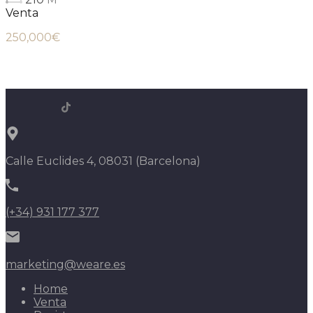
Venta
250,000€
Calle Euclides 4, 08031 (Barcelona)
(+34) 931 177 377
marketing@weare.es
Home
Venta