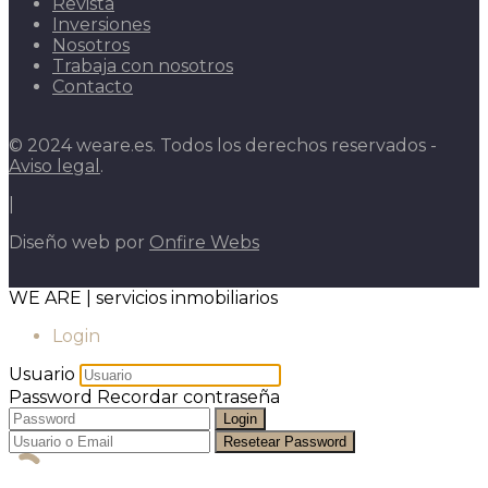
Revista
Inversiones
Nosotros
Trabaja con nosotros
Contacto
© 2024 weare.es. Todos los derechos reservados -
Aviso legal
.
|
Diseño web por
Onfire Webs
WE ARE | servicios inmobiliarios
Login
Usuario
Password
Recordar contraseña
Login
Resetear Password