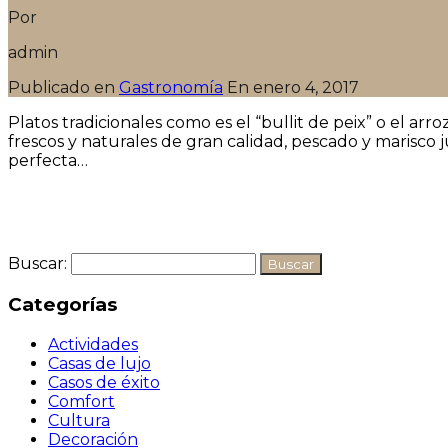
Por
admin
Publicado en
Gastronomía
En
enero 4, 2017
Platos tradicionales como es el “bullit de peix” o el ar
frescos y naturales de gran calidad, pescado y marisco ju
perfecta…
Seguir leyendo
Buscar:
Categorías
Actividades
Casas de lujo
Casos de éxito
Comfort
Cultura
Decoración