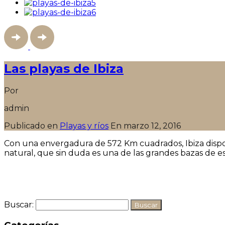
Las playas de Ibiza
Por
admin
Publicado en
Playas y ríos
En
marzo 12, 2016
Con una envergadura de 572 Km cuadrados, Ibiza dispon
natural, que sin duda es una de las grandes bazas de est
Seguir leyendo
Buscar: