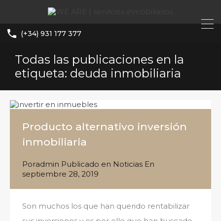
(+34) 931 177 377
Todas las publicaciones en la
etiqueta: deuda inmobiliaria
Producto alternativo inversión
inmobiliaria
Por
admin
Publicado en
Noticias
En
septiembre 28, 2019
Son muchos los que han querido rentabilizar
sus inversiones y es por ello que han buscado