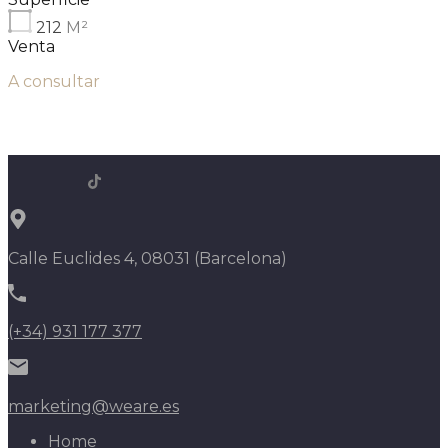
212
M²
Venta
A consultar
Calle Euclides 4, 08031 (Barcelona)
(+34) 931 177 377
marketing@weare.es
Home