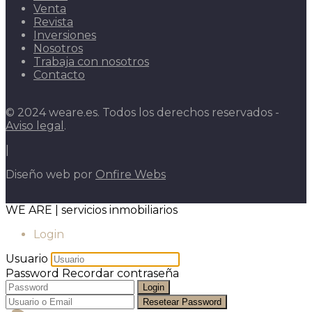
Venta
Revista
Inversiones
Nosotros
Trabaja con nosotros
Contacto
© 2024 weare.es. Todos los derechos reservados -
Aviso legal
.
|
Diseño web por
Onfire Webs
WE ARE | servicios inmobiliarios
Login
Usuario
Password
Recordar contraseña
Login
Resetear Password