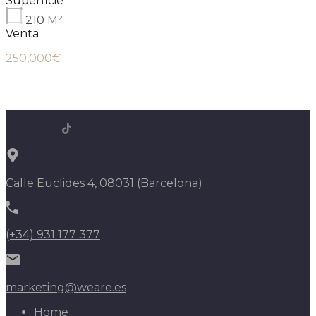
Superficie
210
M²
Venta
250,000€
Calle Euclides 4, 08031 (Barcelona)
(+34) 931 177 377
marketing@weare.es
Home