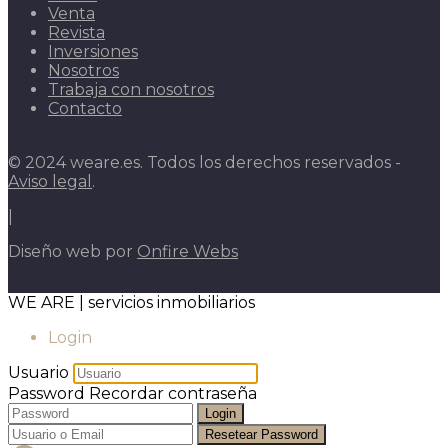
Venta
Revista
Inversiones
Nosotros
Trabaja con nosotros
Contacto
© 2024 weare.es. Todos los derechos reservados -
Aviso legal
.
|
Diseño web por
Onfire Webs
WE ARE | servicios inmobiliarios
Login
Usuario
Password
Recordar contraseña
Login
Resetear Password