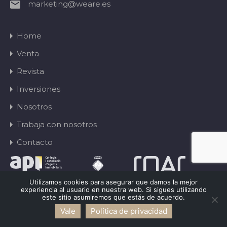
marketing@weare.es
Home
Venta
Revista
Inversiones
Nosotros
Trabaja con nosotros
Contacto
Utilizamos cookies para asegurar que damos la mejor
© 2024 weare.es. Todos los derechos reservados -
experiencia al usuario en nuestra web. Si sigues utilizando
este sitio asumiremos que estás de acuerdo.
Hola! Estamos disponibles
Aviso legal
.
Vale
Política de privacidad
Diseño web por
Onfire Webs