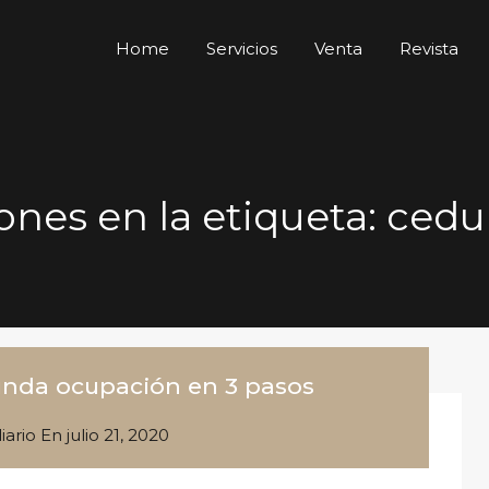
Home
Servicios
Venta
Revista
ones en la etiqueta: cedu
egunda ocupación en 3 pasos
iario
En
julio 21, 2020