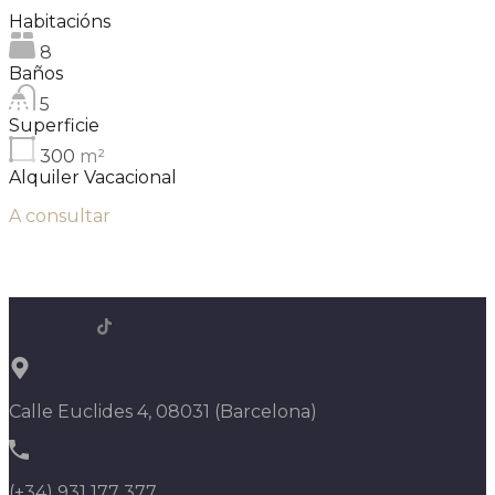
Habitacións
8
Baños
5
Superficie
300
m²
Alquiler Vacacional
A consultar
Calle Euclides 4, 08031 (Barcelona)
(+34) 931 177 377