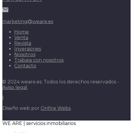
marketing@weare.es
Home
Venta
Revista
Inversiones
Nosotros
Trabaja con nosotros
Contacto
© 2024 weare.es. Todos los derechos reservados -
Aviso legal
.
|
Diseño web por
Onfire Webs
WE ARE | servicios inmobiliarios