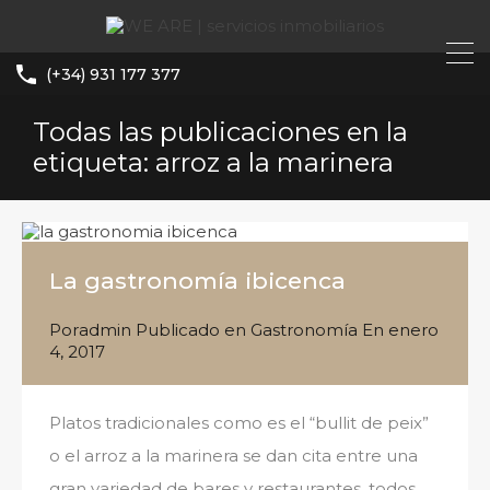
(+34) 931 177 377
Todas las publicaciones en la
etiqueta: arroz a la marinera
La gastronomía ibicenca
Por
admin
Publicado en
Gastronomía
En
enero
4, 2017
Platos tradicionales como es el “bullit de peix”
o el arroz a la marinera se dan cita entre una
gran variedad de bares y restaurantes, todos