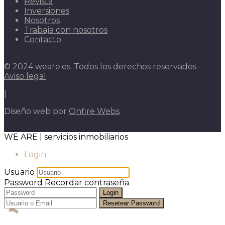
Revista
Inversiones
Nosotros
Trabaja con nosotros
Contacto
© 2024 weare.es. Todos los derechos reservados -
Aviso legal
.
|
Diseño web por
Onfire Webs
WE ARE | servicios inmobiliarios
Login
Usuario
Password
Recordar contraseña
Login
Resetear Password