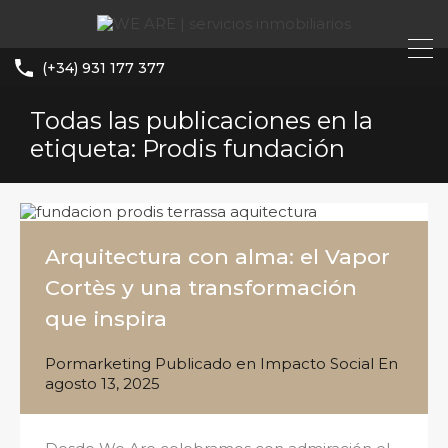
(+34) 931 177 377
Todas las publicaciones en la
etiqueta: Prodis fundación
Arquitectura con alma: el Vapor
Cortès y una transformación
que inspira
Por
marketing
Publicado en
Impacto Social
En
agosto 13, 2025