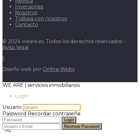
Revista
Inversiones
Nosotros
Trabaja con nosotros
Contacto
© 2024 weare.es. Todos los derechos reservados -
Aviso legal
.
|
Diseño web por
Onfire Webs
WE ARE | servicios inmobiliarios
Login
Usuario
Password
Recordar contraseña
Login
Resetear Password