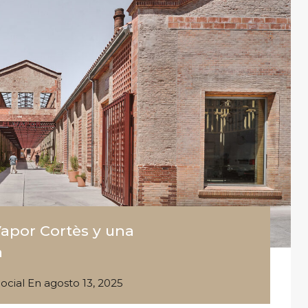
Vapor Cortès y una
a
ocial
En
agosto 13, 2025