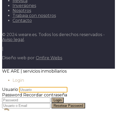
Revista
Inversiones
Nosotros
Trabaja con nosotros
Contacto
© 2024 weare.es. Todos los derechos reservados -
Aviso legal
.
|
Diseño web por
Onfire Webs
WE ARE | servicios inmobiliarios
Login
Usuario
Password
Recordar contraseña
Login
Resetear Password