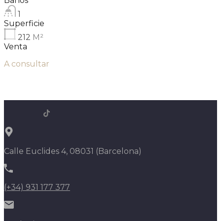
Baños
1
Superficie
212
M²
Venta
A consultar
Calle Euclides 4, 08031 (Barcelona)
(+34) 931 177 377