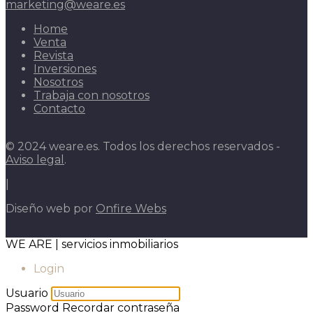
marketing@weare.es
Home
Venta
Revista
Inversiones
Nosotros
Trabaja con nosotros
Contacto
© 2024 weare.es. Todos los derechos reservados -
Aviso legal
.
|
Diseño web por
Onfire Webs
WE ARE | servicios inmobiliarios
Login
Usuario
Password
Recordar contraseña