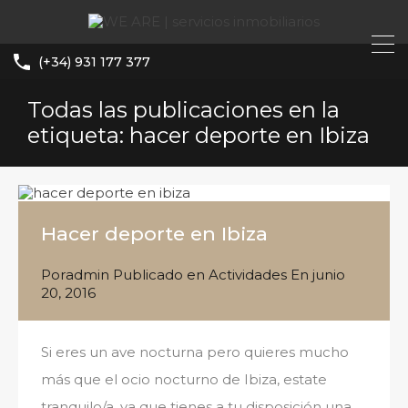
(+34) 931 177 377
Todas las publicaciones en la
etiqueta: hacer deporte en Ibiza
Hacer deporte en Ibiza
Por
admin
Publicado en
Actividades
En
junio
20, 2016
Si eres un ave nocturna pero quieres mucho
más que el ocio nocturno de Ibiza, estate
tranquilo/a, ya que tienes a tu disposición una