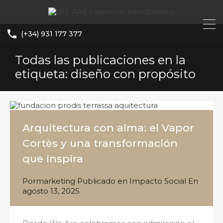
(+34) 931 177 377
Todas las publicaciones en la
etiqueta: diseño con propósito
Arquitectura con alma: el Vapor
Cortès y una transformación
que inspira
Por
marketing
Publicado en
Impacto Social
En
agosto 13, 2025