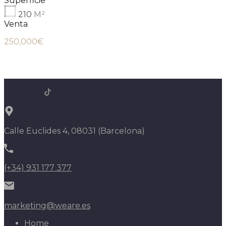
Superficie
210
M²
Venta
250,000€
Calle Euclides 4, 08031 (Barcelona)
(+34) 931 177 377
marketing@weare.es
Home