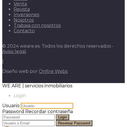
Venta
Revista
Inversiones
Nosotros
Trabaja con nosotros
Contacto
© 2024 weare.es. Todos los derechos reservados -
Aviso legal
.
|
Diseño web por
Onfire Webs
WE ARE | servicios inmobiliarios
Login
Usuario
Password
Recordar contraseña
Login
Resetear Password