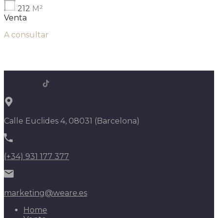
212
M²
Venta
A consultar
Calle Euclides 4, 08031 (Barcelona)
(+34) 931 177 377
marketing@weare.es
Home