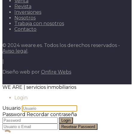
Venta
Revista
Inversiones
Nosotros
Trabaja con nosotros
Contacto
© 2024 weare.es. Todos los derechos reservados -
Aviso legal
.
|
Diseño web por
Onfire Webs
WE ARE | servicios inmobiliarios
Login
Usuario
Password
Recordar contraseña
Login
Resetear Password