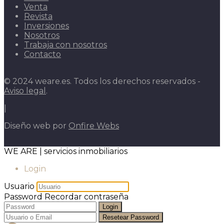
Venta
Revista
Inversiones
Nosotros
Trabaja con nosotros
Contacto
© 2024 weare.es. Todos los derechos reservados -
Aviso legal
.
|
Diseño web por
Onfire Webs
WE ARE | servicios inmobiliarios
Login
Usuario
Password
Recordar contraseña
Login
Resetear Password