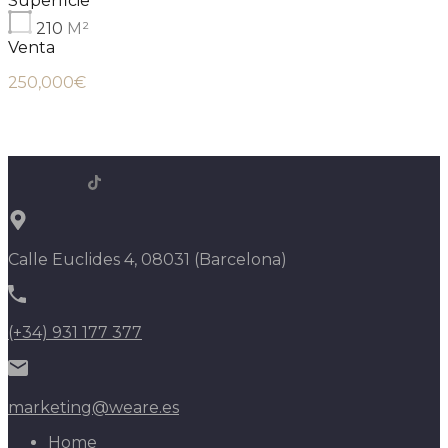
Superficie
210
M²
Venta
250,000€
Calle Euclides 4, 08031 (Barcelona)
(+34) 931 177 377
marketing@weare.es
Home