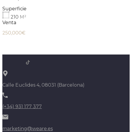
Superficie
210
M²
Venta
250,000€
Calle Euclides 4, 08031 (Barcelona)
(+34) 931 177 377
marketing@weare.es