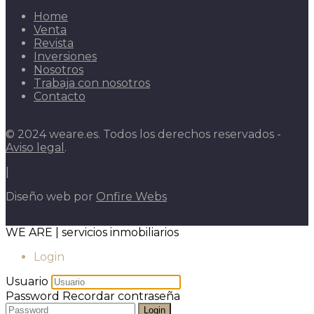
Home
Venta
Revista
Inversiones
Nosotros
Trabaja con nosotros
Contacto
© 2024 weare.es. Todos los derechos reservados -
Aviso legal
.
|
Diseño web por
Onfire Webs
WE ARE | servicios inmobiliarios
Login
Usuario
Password
Recordar contraseña
Login