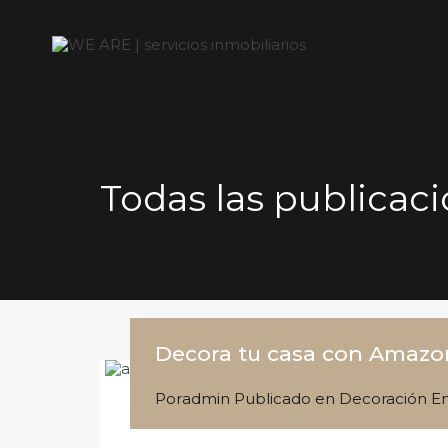
Todas las publica
Decora tu casa con Amaz
Por
admin
Publicado en
Decoración
E