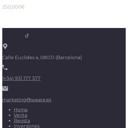
250,000€
Calle Euclides 4, 08031 (Barcelona)
(+34) 931 177 377
marketing@weare.es
Home
Venta
Revista
Inversiones