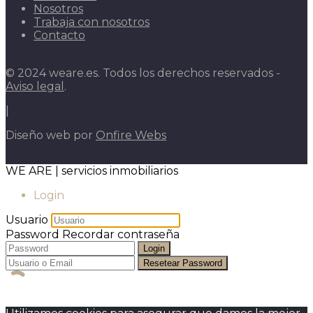
Nosotros
Trabaja con nosotros
Contacto
© 2024 weare.es. Todos los derechos reservados -
Aviso legal
.
|
Diseño web por
Onfire Webs
WE ARE | servicios inmobiliarios
Login
Usuario
Password
Recordar contraseña
Login
Resetear Password