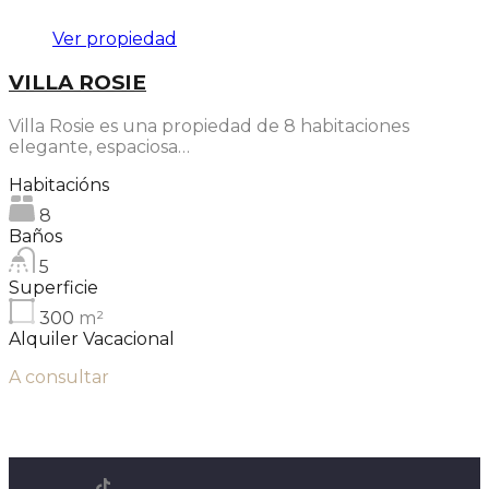
Ver propiedad
VILLA ROSIE
Villa Rosie es una propiedad de 8 habitaciones
elegante, espaciosa…
Habitacións
8
Baños
5
Superficie
300
m²
Alquiler Vacacional
A consultar