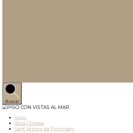
Buscar
Inicio
Ibiza / Eivissa
Sant Antoni de Portmany