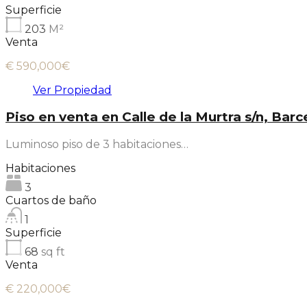
Superficie
203
M²
Venta
€ 590,000€
Ver Propiedad
Piso en venta en Calle de la Murtra s/n, Bar
Luminoso piso de 3 habitaciones…
Habitaciones
3
Cuartos de baño
1
Superficie
68
sq ft
Venta
€ 220,000€