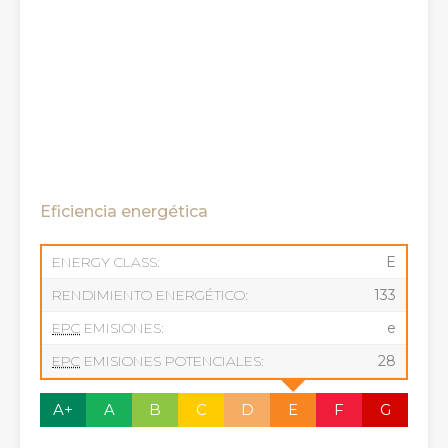
Eficiencia energética
ENERGY CLASS:
E
RENDIMIENTO ENERGÉTICO:
133
EPC
EMISIONES:
e
EPC
EMISIONES POTENCIALES:
28
A+
A
B
C
D
E
F
G