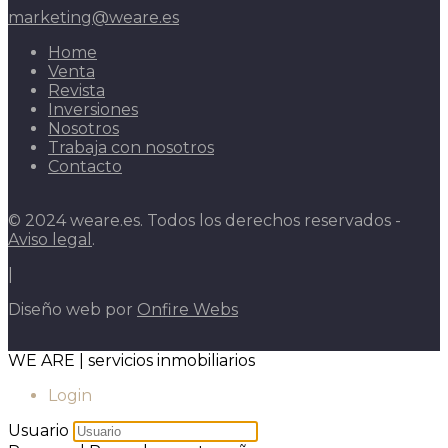
marketing@weare.es
Home
Venta
Revista
Inversiones
Nosotros
Trabaja con nosotros
Contacto
© 2024 weare.es. Todos los derechos reservados -
Aviso legal
.
|
Diseño web por
Onfire Webs
WE ARE | servicios inmobiliarios
Login
Usuario