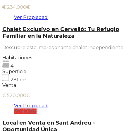
€ 234,000€
Ver Propiedad
Chalet Exclusivo en Cervelló: Tu Refugio
Familiar en la Naturaleza
Descubre este impresionante chalet independiente…
Habitaciones
4
Superficie
281
m²
Venta
€ 520,000€
Ver Propiedad
VENDIDA
Local en Venta en Sant Andreu –
Oportunidad Única