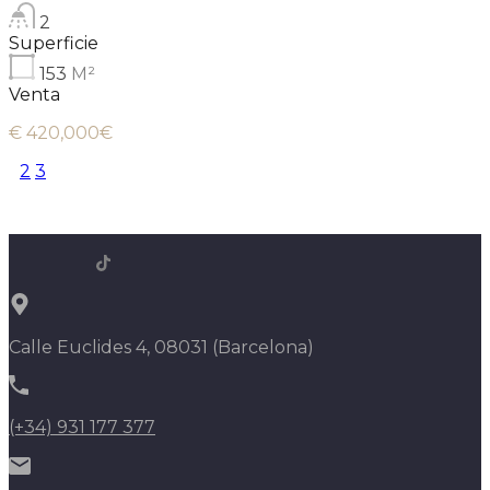
2
Superficie
153
M²
Venta
€ 420,000€
1
2
3
Calle Euclides 4, 08031 (Barcelona)
(+34) 931 177 377