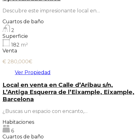
Descubre este impresionante local en…
Cuartos de baño
2
Superficie
182
m²
Venta
€ 280,000€
Ver Propiedad
Local en venta en Calle d’Aribau s/n,
L’Antiga Esquerra de l’Eixample, Eixample,
Barcelona
¿Buscas un espacio con encanto,…
Habitaciones
6
Cuartos de baño