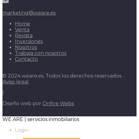
marketing@weare.es
Home
Venta
Revista
Inversiones
Nosotros
Trabaja con nosotros
Contacto
© 2024 weare.es. Todos los derechos reservados -
Aviso legal
.
|
Diseño web por
Onfire Webs
WE ARE | servicios inmobiliarios
Login