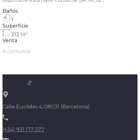
disponible esta nave industrial perfecta…
Baños
1
Superficie
212
M²
Venta
A consultar
Calle Euclides 4, 08031 (Barcelona)
(+34) 931 177 377