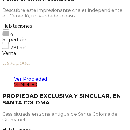
Descubre este impresionante chalet independiente
en Cervelló, un verdadero oasis…
Habitaciones
4
Superficie
281
m²
Venta
€ 520,000€
Ver Propiedad
VENDIDO
PROPIEDAD EXCLUSIVA Y SINGULAR, EN
SANTA COLOMA
Casa situada en zona antigua de Santa Coloma de
Gramanet…
Habitaciones