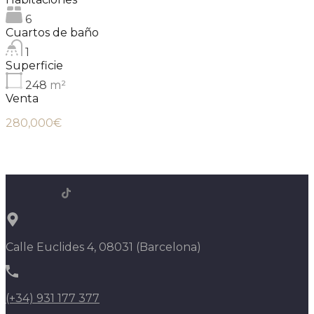
6
Cuartos de baño
1
Superficie
248
m²
Venta
280,000€
Calle Euclides 4, 08031 (Barcelona)
(+34) 931 177 377