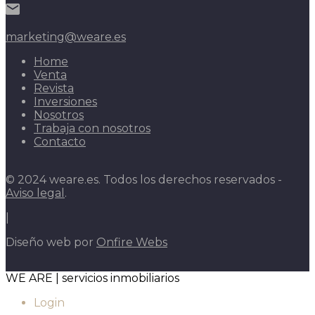
marketing@weare.es
Home
Venta
Revista
Inversiones
Nosotros
Trabaja con nosotros
Contacto
© 2024 weare.es. Todos los derechos reservados -
Aviso legal
.
|
Diseño web por
Onfire Webs
WE ARE | servicios inmobiliarios
Login