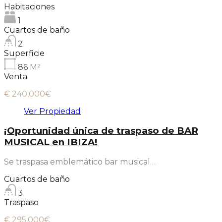
Habitaciones
1
Cuartos de baño
2
Superficie
86
M²
Venta
€ 240,000€
Ver Propiedad
¡Oportunidad única de traspaso de BAR
MUSICAL en IBIZA!
Se traspasa emblemático bar musical…
Cuartos de baño
3
Traspaso
€ 295,000€