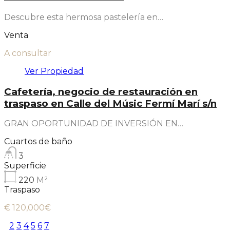
Descubre esta hermosa pastelería en…
Venta
A consultar
Ver Propiedad
Cafetería, negocio de restauración en
traspaso en Calle del Músic Fermí Marí s/n
GRAN OPORTUNIDAD DE INVERSIÓN EN…
Cuartos de baño
3
Superficie
220
M²
Traspaso
€ 120,000€
1
2
3
4
5
6
7