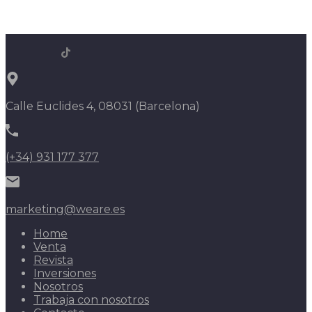
Calle Euclides 4, 08031 (Barcelona)
(+34) 931 177 377
marketing@weare.es
Home
Venta
Revista
Inversiones
Nosotros
Trabaja con nosotros