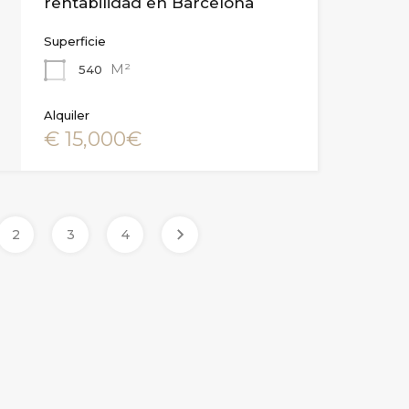
rentabilidad en Barcelona
Superficie
M²
540
Alquiler
€ 15,000€
2
3
4