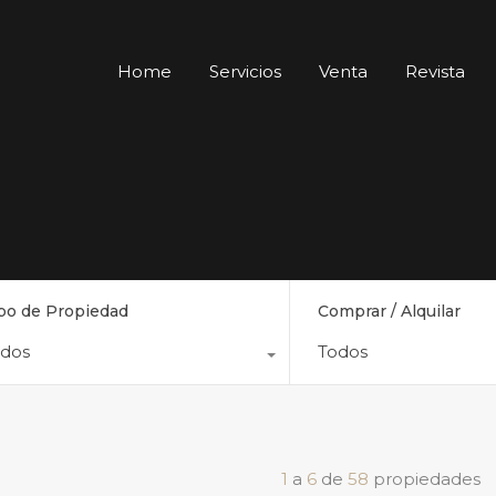
Home
Servicios
Venta
Revista
po de Propiedad
Comprar / Alquilar
odos
Todos
1
a
6
de
58
propiedades