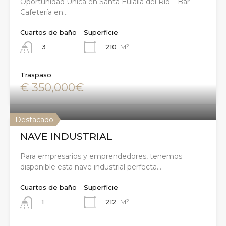
Oportunidad Única en Santa Eulalia del Río – Bar-
Cafetería en…
Cuartos de baño
Superficie
210
M²
3
Traspaso
€ 350,000€
Destacado
NAVE INDUSTRIAL
Para empresarios y emprendedores, tenemos
disponible esta nave industrial perfecta…
Cuartos de baño
Superficie
212
M²
1