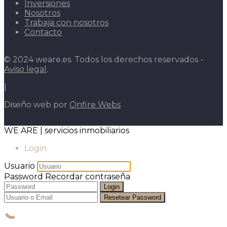
Inversiones
Nosotros
Trabaja con nosotros
Contacto
© 2024 weare.es. Todos los derechos reservados -
Aviso legal
.
|
Diseño web por
Onfire Webs
WE ARE | servicios inmobiliarios
Login
Usuario
Password
Recordar contraseña
Login
Resetear Password