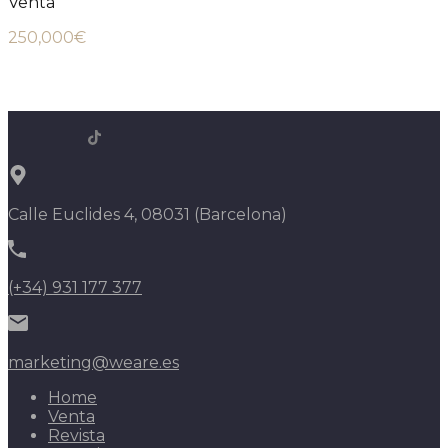
Venta
250,000€
Calle Euclides 4, 08031 (Barcelona)
(+34) 931 177 377
marketing@weare.es
Home
Venta
Revista